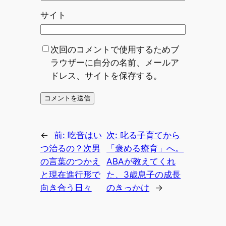
サイト
次回のコメントで使用するためブ
ラウザーに自分の名前、メールア
ドレス、サイトを保存する。
←
前:
吃音はい
次:
叱る子育てから
つ治るの？次男
「褒める療育」へ。
の言葉のつかえ
ABAが教えてくれ
と現在進行形で
た、3歳息子の成長
向き合う日々
のきっかけ
→