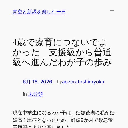
内
青空と新緑を楽しむ一日
容
を
ス
キ
4歳で療育につないでよ
ッ
かった 支援級から普通
プ
級へ進んだわが子の歩み
6月 18, 2026
—
aozoratoshinryoku
by
in
未分類
現在中学生になるわが子は、妊娠後期に私が妊
娠高血圧症となったため、妊娠9か月で緊急帝
王切開により出産しました。