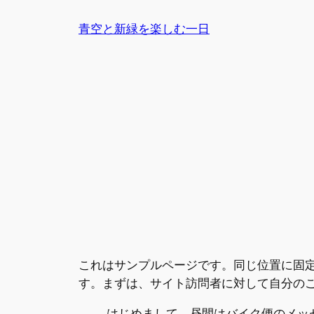
内
青空と新緑を楽しむ一日
容
を
ス
キ
ッ
プ
これはサンプルページです。同じ位置に固定
す。まずは、サイト訪問者に対して自分の
はじめまして。昼間はバイク便のメッ